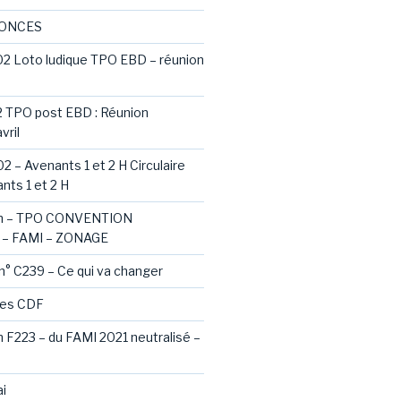
NONCES
02 Loto ludique TPO EBD – réunion
2 TPO post EBD : Réunion
vril
2 – Avenants 1 et 2 H Circulaire
nts 1 et 2 H
ash – TPO CONVENTION
– FAMI – ZONAGE
 n° C239 – Ce qui va changer
des CDF
sh F223 – du FAMI 2021 neutralisé –
i