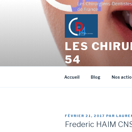
Aller
au
contenu
principal
LES CHIRU
54
L'échange entre Confrères Ch
Accueil
Blog
Nos acti
PUBLIÉ
FÉVRIER 21, 2017
PAR
LAURE
LE
Frederic HAIM CNS