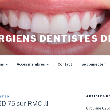
RGIENS DENTISTES D
irurgiens Dentistes de Meurthe et Moselle
ons
Accès membres
Contact
Se connecter
ARTICLES R
NT99
D 75 sur RMC JJ
Circulaire C26