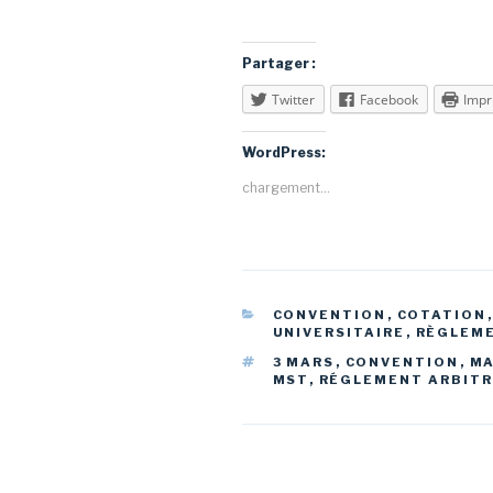
Partager :
Twitter
Facebook
Impr
WordPress:
chargement…
CATÉGORIES
CONVENTION
,
COTATION
UNIVERSITAIRE
,
RÈGLEME
ÉTIQUETTES
3 MARS
,
CONVENTION
,
MA
MST
,
RÉGLEMENT ARBIT