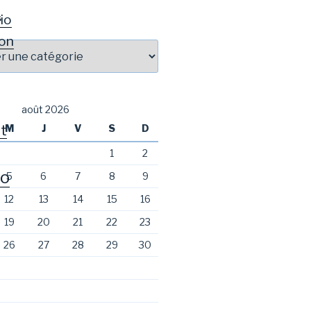
io
S
on
août 2026
t
M
J
V
S
D
1
2
o
5
6
7
8
9
12
13
14
15
16
19
20
21
22
23
26
27
28
29
30