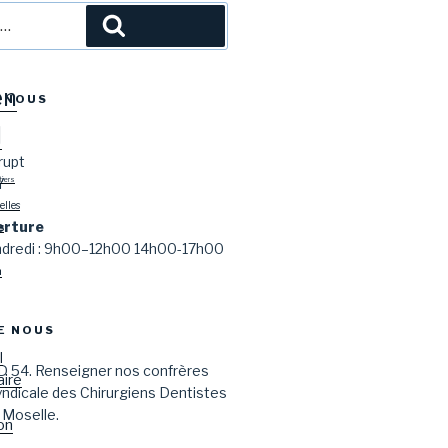
l
Recherche
en
-NOUS
l
rupt
Y
tiers
lles
erture
s
endredi : 9h00–12h00 14h00-17h00
n
E NOUS
l
D 54. Renseigner nos confrères
aire
syndicale des Chirurgiens Dentistes
 Moselle.
on