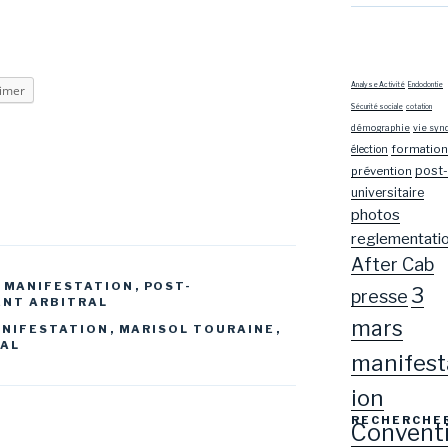
Analyse Activité
Endodontie
imer
Sécurité sociale
cotation
démographie
vie syn
formation
élection
post-
prévention
universitaire
photos
reglementati
After Cab
,
MANIFESTATION
,
POST-
3
presse
NT ARBITRAL
mars
NIFESTATION
,
MARISOL TOURAINE
,
RAL
manifest
ion
RECHERCHE
Convent