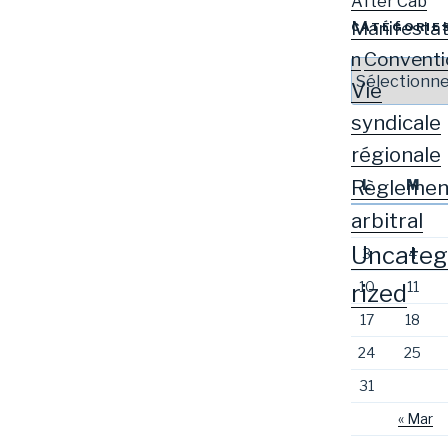
After Cab
Manifestat
CATÉGORIE
Conventi
n
Catégories
Vie
syndicale
régionale
Règlemen
L
M
arbitral
Uncateg
3
4
10
11
rized
17
18
24
25
31
« Mar