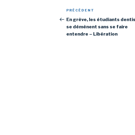
Navigation
Article
PRÉCÉDENT
de
précédent
En grève, les étudiants denti
se démènent sans se faire
l’article
entendre – Libération