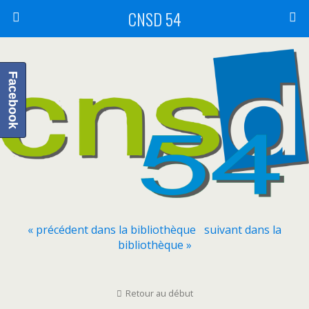
CNSD 54
Facebook
« précédent dans la bibliothèque
suivant dans la
bibliothèque »
Retour au début