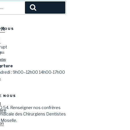
l
Recherche
en
-NOUS
l
rupt
Y
tiers
lles
erture
s
endredi : 9h00–12h00 14h00-17h00
n
E NOUS
l
D 54. Renseigner nos confrères
aire
syndicale des Chirurgiens Dentistes
 Moselle.
on