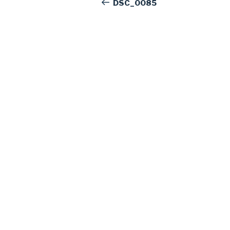
de
précédent
DSC_0085
l’article