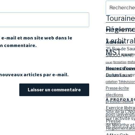
Recherche
Mariso
n
pour
:
Touraine
Réglem
RETROUVEZ
e-mail et mon site web dans le
t arbitra
Adresse
in commentaire.
25 Rue de Sau
MST
54000 NANC
démographie
mutue
formation
payant
Heures d’ouv
Ordre des Chirurgien
nouveaux articles par e-mail.
Du lundi au v
Dentistes
Low cost
Télévisio
cotation
Presse écrite
élections
À PROPOS D
présidentielles
Exercice libéra
Site de la CNS
post-universit
sur l'activité 
Presse
de Meurthe et
Reglementati