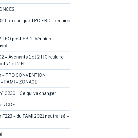
NONCES
02 Loto ludique TPO EBD – réunion
2 TPO post EBD : Réunion
vril
2 – Avenants 1 et 2 H Circulaire
nts 1 et 2 H
ash – TPO CONVENTION
– FAMI – ZONAGE
 n° C239 – Ce qui va changer
des CDF
sh F223 – du FAMI 2021 neutralisé –
i