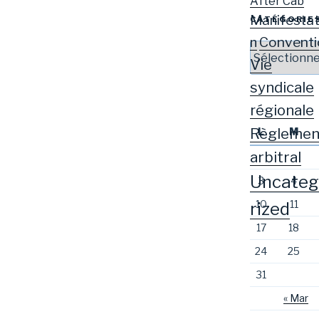
After Cab
Manifestat
CATÉGORIE
Conventi
n
Catégories
Vie
syndicale
régionale
Règlemen
L
M
arbitral
Uncateg
3
4
10
11
rized
17
18
24
25
31
« Mar