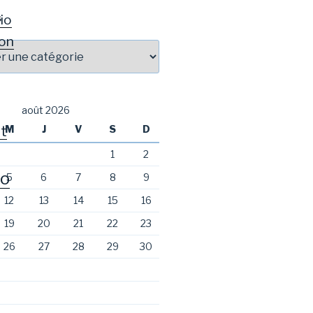
io
S
on
août 2026
t
M
J
V
S
D
1
2
o
5
6
7
8
9
12
13
14
15
16
19
20
21
22
23
26
27
28
29
30