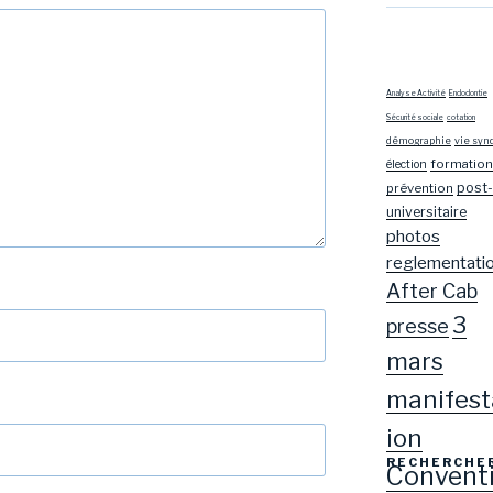
Analyse Activité
Endodontie
Sécurité sociale
cotation
démographie
vie syn
formation
élection
post-
prévention
universitaire
photos
reglementati
After Cab
3
presse
mars
manifest
ion
RECHERCHE
Convent