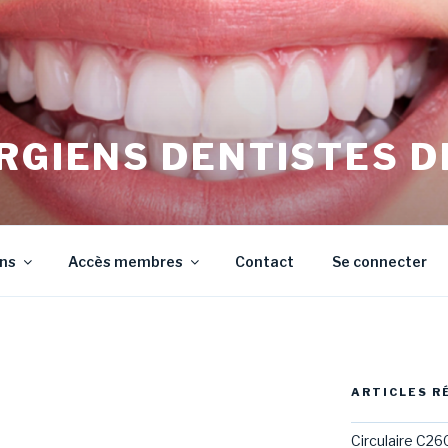
RGIENS DENTISTES D
irurgiens Dentistes de Meurthe et Moselle
ons
Accès membres
Contact
Se connecter
ARTICLES R
Circulaire C26