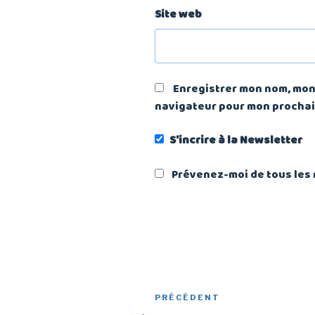
Site web
Enregistrer mon nom, mon 
navigateur pour mon procha
S'incrire à la Newsletter
Prévenez-moi de tous les 
Navigation
Article
PRÉCÉDENT