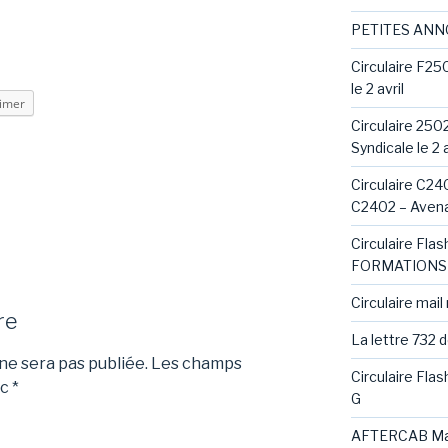
PETITES AN
Circulaire F25
le 2 avril
imer
Circulaire 250
Syndicale le 2 a
Circulaire C240
C2402 – Avena
Circulaire Fl
FORMATIONS 
Circulaire mail
re
La lettre 732 
e sera pas publiée.
Les champs
Circulaire Fla
ec
*
G
AFTERCAB Ma