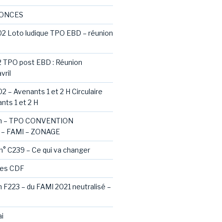
NONCES
02 Loto ludique TPO EBD – réunion
2 TPO post EBD : Réunion
vril
2 – Avenants 1 et 2 H Circulaire
nts 1 et 2 H
ash – TPO CONVENTION
– FAMI – ZONAGE
 n° C239 – Ce qui va changer
des CDF
sh F223 – du FAMI 2021 neutralisé –
i