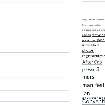
Analyse Activité
Endodontie
Sécurité sociale
cotation
démographie
vie syn
formation
élection
post-
prévention
universitaire
photos
reglementati
After Cab
3
presse
mars
manifest
ion
RECHERCHE
Convent