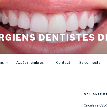
RGIENS DENTISTES D
irurgiens Dentistes de Meurthe et Moselle
ons
Accès membres
Contact
Se connecter
ARTICLES R
Circulaire C26