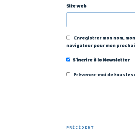
Site web
Enregistrer mon nom, mon 
navigateur pour mon procha
S'incrire à la Newsletter
Prévenez-moi de tous les 
Navigation
Article
PRÉCÉDENT