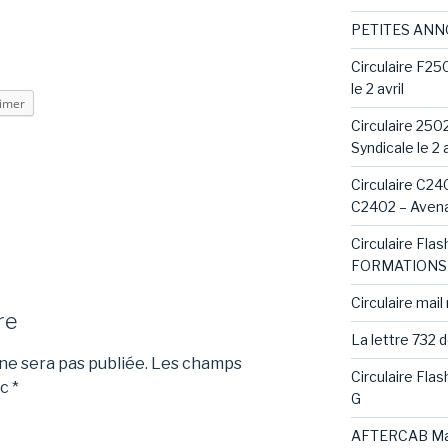
PETITES AN
Circulaire F25
le 2 avril
imer
Circulaire 250
Syndicale le 2 a
Circulaire C240
C2402 – Avena
Circulaire Fl
FORMATIONS 
Circulaire mail
re
La lettre 732 
e sera pas publiée.
Les champs
Circulaire Fla
ec
*
G
AFTERCAB Ma