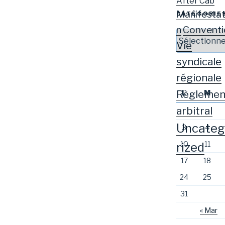
After Cab
Manifestat
CATÉGORIE
Conventi
n
Catégories
Vie
syndicale
régionale
Règlemen
L
M
arbitral
Uncateg
3
4
10
11
rized
17
18
24
25
31
« Mar