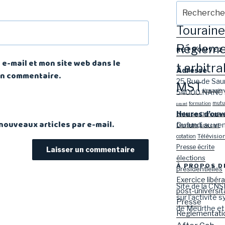
Recherche
Mariso
n
pour
:
Touraine
Réglem
RETROUVEZ
e-mail et mon site web dans le
t arbitra
Adresse
in commentaire.
25 Rue de Sau
MST
54000 NANC
démographie
mutue
formation
payant
Heures d’ouv
Ordre des Chirurgien
nouveaux articles par e-mail.
Du lundi au v
Dentistes
Low cost
Télévisio
cotation
Presse écrite
élections
À PROPOS D
présidentielles
Exercice libéra
Site de la CNS
post-universit
sur l'activité 
Presse
de Meurthe et
Reglementati