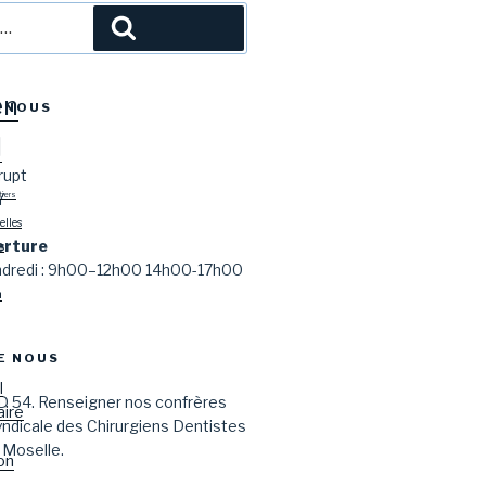
l
Recherche
en
-NOUS
l
rupt
Y
tiers
lles
erture
s
endredi : 9h00–12h00 14h00-17h00
n
E NOUS
l
D 54. Renseigner nos confrères
aire
syndicale des Chirurgiens Dentistes
 Moselle.
on