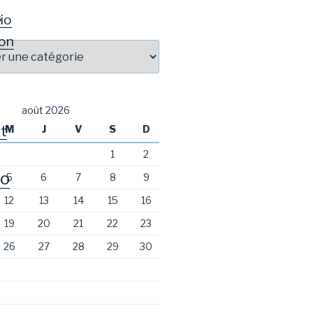
io
S
on
août 2026
t
M
J
V
S
D
1
2
o
5
6
7
8
9
12
13
14
15
16
19
20
21
22
23
26
27
28
29
30