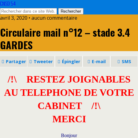
CNSD 54
avril 3, 2020 • aucun commentaire
Circulaire mail n°12 – stade 3.4
GARDES
Partager
Tweeter
Épingler
E-mail
SMS
/!\ RESTEZ JOIGNABLES
AU TELEPHONE DE VOTRE
CABINET
/!\
MERCI
Bonjour