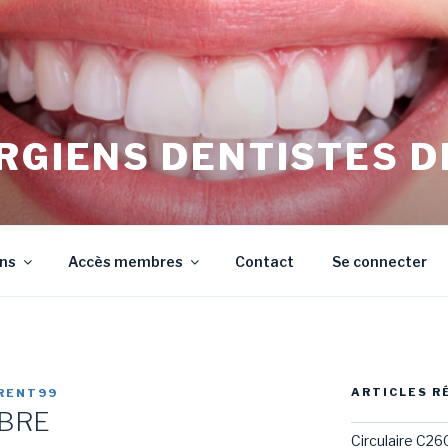
RGIENS DENTISTES D
irurgiens Dentistes de Meurthe et Moselle
ons
Accès membres
Contact
Se connecter
ARTICLES R
RENT99
MBRE
Circulaire C26