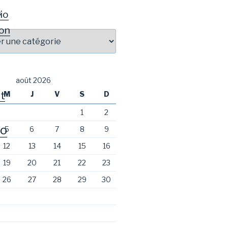
io
S
on
août 2026
t
M
J
V
S
D
1
2
o
5
6
7
8
9
12
13
14
15
16
19
20
21
22
23
26
27
28
29
30