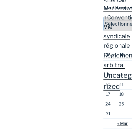
After Cab
Manifestat
CATÉGORIE
Conventi
n
Vie
syndicale
régionale
Règlemen
L
M
arbitral
Uncateg
3
4
10
11
rized
17
18
24
25
31
« Mar