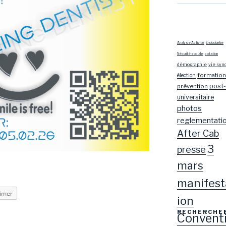
Analyse Activité
Endodontie
Sécurité sociale
cotation
démographie
vie syn
formation
élection
post-
prévention
universitaire
photos
reglementati
After Cab
3
presse
mars
manifest
imer
ion
RECHERCHE
Convent