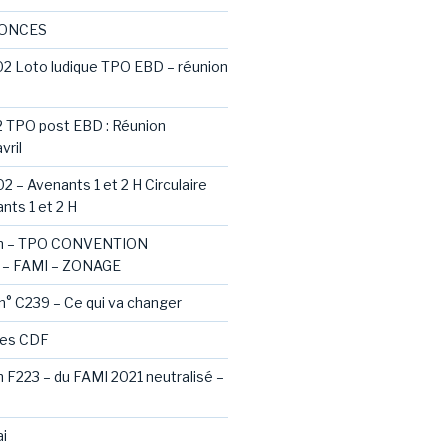
NONCES
02 Loto ludique TPO EBD – réunion
2 TPO post EBD : Réunion
vril
2 – Avenants 1 et 2 H Circulaire
nts 1 et 2 H
ash – TPO CONVENTION
– FAMI – ZONAGE
 n° C239 – Ce qui va changer
des CDF
sh F223 – du FAMI 2021 neutralisé –
i