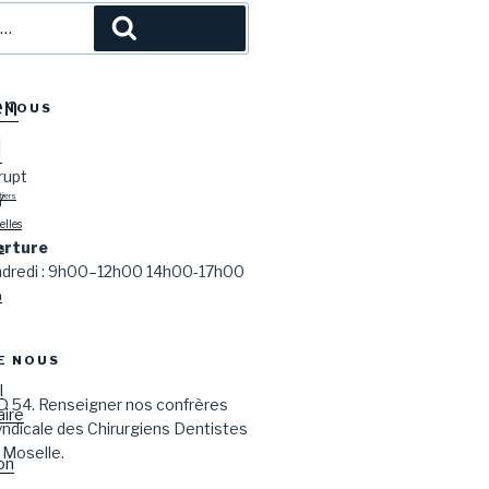
l
en
-NOUS
l
rupt
Y
tiers
lles
erture
s
endredi : 9h00–12h00 14h00-17h00
n
E NOUS
l
D 54. Renseigner nos confrères
aire
syndicale des Chirurgiens Dentistes
 Moselle.
on