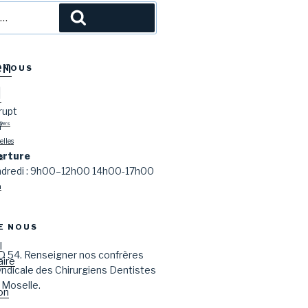
l
Recherche
en
-NOUS
l
rupt
Y
tiers
lles
erture
s
endredi : 9h00–12h00 14h00-17h00
n
E NOUS
l
D 54. Renseigner nos confrères
aire
syndicale des Chirurgiens Dentistes
 Moselle.
on