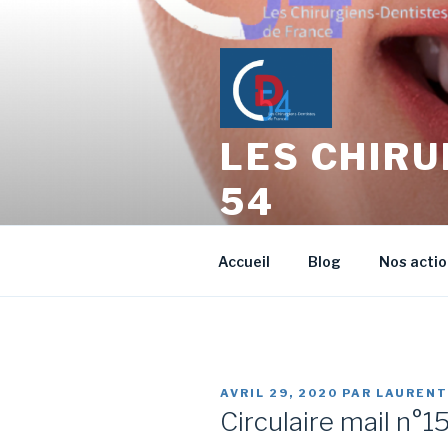
Aller
au
contenu
principal
LES CHIRU
54
L'échange entre Confrères Ch
Accueil
Blog
Nos acti
PUBLIÉ
AVRIL 29, 2020
PAR
LAURENT
LE
Circulaire mail n°1