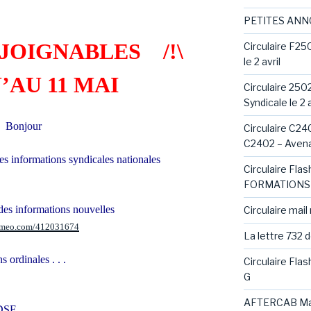
PETITES AN
Z JOIGNABLES
/!\
Circulaire F25
le 2 avril
’AU 11 MAI
Circulaire 250
Syndicale le 2 a
Bonjour
Circulaire C240
C2402 – Avena
es informations syndicales nationales
Circulaire Fl
FORMATIONS 
es informations nouvelles
Circulaire mail
vimeo.com/412031674
La lettre 732 
ordinales . . .
Circulaire Fla
G
AFTERCAB Ma
CDSF