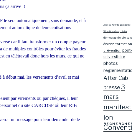
s ça arrive !
 le sera automatiquement, sans demande, et à
Analyse Activité
Endodontie
èvement automatique de leurs cotisations
Sécurité sociale
cotation
démographie
vie syn
versé car il faut transformer un compte payeur
formation
élection
 a de multiples contrôles pour éviter les fraudes
post-
prévention
 en télétravail donc hors les murs, ce qui ne
universitaire
photos
reglementati
é à début mai, les versements d’avril et mai
After Cab
3
presse
mars
paient par virements ou par chèques, il leur
manifest
ce personnel du site CARCDSF où leur RIB
ion
erra un message pour leur demander de le
RECHERCHE
Convent