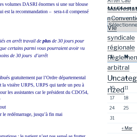
After Cab
des volumes DASRI énormes si une sur blouse
Manifestat
CATÉGORIE
 qui est la recommandation – sera-t-il compensé
Conventi
n
Catégories
Vie
syndicale
és en arrêt travail de
plus
de 30 jours pour
régionale
que certains parmi vous pourraient avoir vu
oins de 30 jours d’arrêt
Règlemen
L
M
arbitral
Uncateg
ribués gratuitement par l’Ordre départemental
3
4
et la visière URPS, URPS qui tarde un peu à
10
11
rized
our les assistantes car le président du CDO54,
17
18
r
tout
24
25
ur le redémarrage, jusqu’à fin mai
31
« Mar
atique : le patient n’est pas sensé se frotter