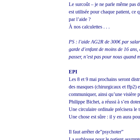
Le surcoût – je ne parle même pas 
est utilisée pour chaque patient, ce
par l’aide ?
À nos calculettes . . .
PS : l’aide AG2R de 300€ par salari
garde d’enfant de moins de 16 ans, 
passer, n’est pas pour nous quand m
EPI
Les 8 et 9 mai prochains seront dist
des masques (chirurgicaux et ffp2) 
communiquer, ainsi qu’une visière p
Philippe Bichet, a réussi à s’en dote
Une circulaire ordinale précisera le 
Une chose est sûre : il y en aura po
Il faut arrêter de”psychoter”
La surblouse pour le patient asymptom