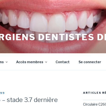
RGIENS DENTISTES D
irurgiens Dentistes de Meurthe et Moselle
ons
Accès membres
Contact
Se connecter
ARTICLES R
99
5 – stade 3.7 dernière
Circulaire C26