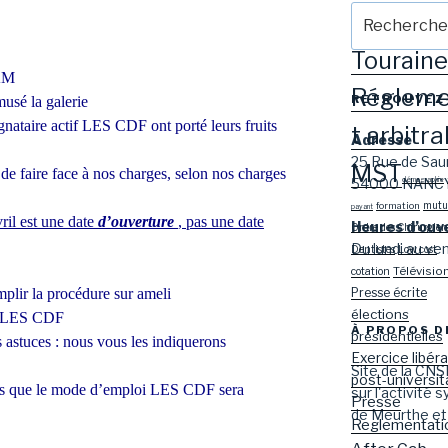
Recherche
Mariso
n
pour
:
Touraine
AM
Réglem
RETROUVEZ
musé la galerie
gnataire actif LES CDF ont porté leurs fruits
t arbitra
Adresse
25 Rue de Sau
MST
 de faire face à nos charges, selon nos charges
54000 NANC
démographie
mutue
formation
payant
vril est une date
d’ouverture
, pas une date
Heures d’ouv
Ordre des Chirurgien
Du lundi au v
Dentistes
Low cost
Télévisio
cotation
Presse écrite
mplir la procédure sur ameli
élections
ls LES CDF
À PROPOS D
présidentielles
s astuces : nous vous les indiquerons
Exercice libéra
Site de la CNS
post-universit
 dès que le mode d’emploi LES CDF sera
sur l'activité 
Presse
de Meurthe et
Reglementati