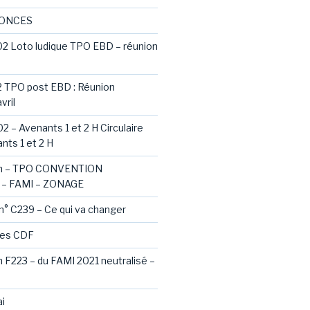
NONCES
02 Loto ludique TPO EBD – réunion
2 TPO post EBD : Réunion
vril
2 – Avenants 1 et 2 H Circulaire
nts 1 et 2 H
ash – TPO CONVENTION
– FAMI – ZONAGE
 n° C239 – Ce qui va changer
des CDF
sh F223 – du FAMI 2021 neutralisé –
i