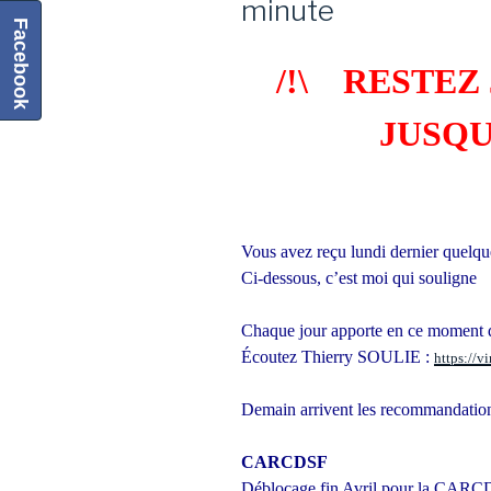
minute
Facebook
/!\ RESTE
JUSQU
Vous avez reçu lundi dernier quelqu
Ci-dessous, c’est moi qui souligne
Chaque jour apporte en ce moment d
Écoutez Thierry SOULIE :
https://
Demain arrivent les recommandations 
CARCDSF
Déblocage fin Avril pour la CAR