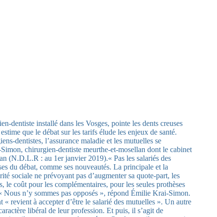
n-dentiste installé dans les Vosges, pointe les dents creuses
que le débat sur les tarifs élude les enjeux de santé.
s-dentistes, l’assurance maladie et les mutuelles se
-Simon, chirurgien-dentiste meurthe-et-mosellan dont le cabinet
an (N.D.L.R : au 1er janvier 2019).« Pas les salariés des
uses du débat, comme ses nouveautés. La principale et la
rité sociale ne prévoyant pas d’augmenter sa quote-part, les
s, le coût pour les complémentaires, pour les seules prothèses
orts. « Nous n’y sommes pas opposés », répond Émilie Krai-Simon.
 « revient à accepter d’être le salarié des mutuelles ». Un autre
actère libéral de leur profession. Et puis, il s’agit de