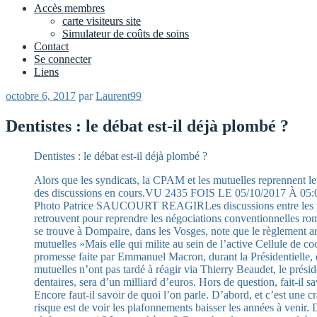
Accès membres
carte visiteurs site
Simulateur de coûts de soins
Contact
Se connecter
Liens
Publié
octobre 6, 2017
par
Laurent99
le
Dentistes : le débat est-il déjà plombé ?
Dentistes : le débat est-il déjà plombé ?
Alors que les syndicats, la CPAM et les mutuelles reprennent le
des discussions en cours.VU 2435 FOIS LE 05/10/2017 À 05:0
Photo Patrice SAUCOURT REAGIRLes discussions entre les parten
retrouvent pour reprendre les négociations conventionnelles rom
se trouve à Dompaire, dans les Vosges, note que le règlement ar
mutuelles »Mais elle qui milite au sein de l’active Cellule de c
promesse faite par Emmanuel Macron, durant la Présidentielle, d
mutuelles n’ont pas tardé à réagir via Thierry Beaudet, le prési
dentaires, sera d’un milliard d’euros. Hors de question, fait-il
Encore faut-il savoir de quoi l’on parle. D’abord, et c’est une c
risque est de voir les plafonnements baisser les années à venir. D