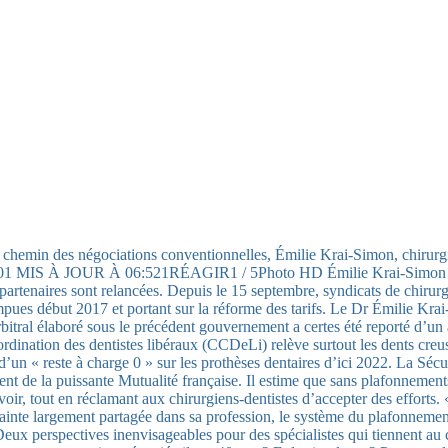
 chemin des négociations conventionnelles, Émilie Krai-Simon, chirurgie
1 MIS À JOUR À 06:521RÉAGIR1 / 5Photo HD Émilie Krai-Simon estime 
aires sont relancées. Depuis le 15 septembre, syndicats de chirurgien
pues début 2017 et portant sur la réforme des tarifs. Le Dr Émilie Krai
bitral élaboré sous le précédent gouvernement a certes été reporté d’un 
oordination des dentistes libéraux (CCDeLi) relève surtout les dents cre
’un « reste à charge 0 » sur les prothèses dentaires d’ici 2022. La Sécu
dent de la puissante Mutualité française. Il estime que sans plafonnement
 savoir, tout en réclamant aux chirurgiens-dentistes d’accepter des eff
rainte largement partagée dans sa profession, le système du plafonnement
eux perspectives inenvisageables pour des spécialistes qui tiennent au car