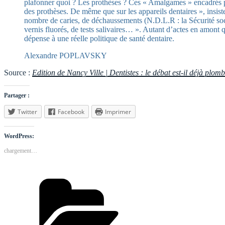
plafonner quoi ? Les prothèses ? Ces « Amalgames » encadrés par
des prothèses. De même que sur les appareils dentaires », insiste 
nombre de caries, de déchaussements (N.D.L.R : la Sécurité soc
vernis fluorés, de tests salivaires… ». Autant d’actes en amont 
dépense à une réelle politique de santé dentaire.
Alexandre POPLAVSKY
Source :
Edition de Nancy Ville | Dentistes : le débat est-il déjà plom
Partager :
Twitter
Facebook
Imprimer
WordPress:
chargement…
Catégories