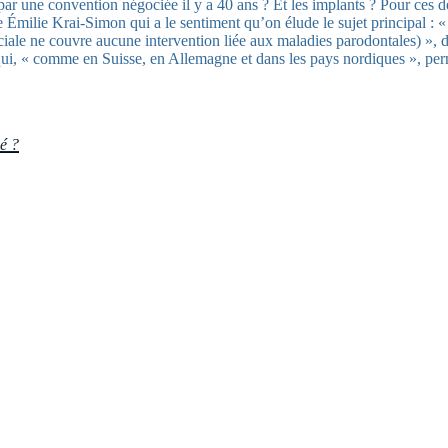
 une convention négociée il y a 40 ans ? Et les implants ? Pour ces dern
Émilie Krai-Simon qui a le sentiment qu’on élude le sujet principal : « l
iale ne couvre aucune intervention liée aux maladies parodontales) », d
qui, « comme en Suisse, en Allemagne et dans les pays nordiques », perme
bé ?