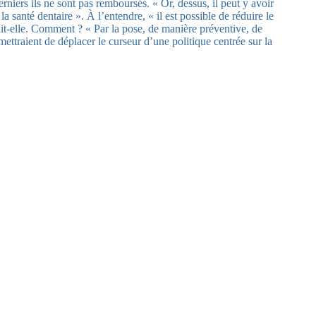
iers ils ne sont pas remboursés. « Or, dessus, il peut y avoir
a santé dentaire ». À l’entendre, « il est possible de réduire le
it-elle. Comment ? « Par la pose, de manière préventive, de
ttraient de déplacer le curseur d’une politique centrée sur la