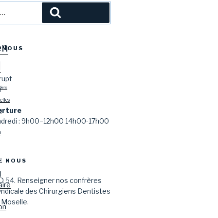
l
Recherche
en
-NOUS
l
rupt
Y
tiers
lles
erture
s
endredi : 9h00–12h00 14h00-17h00
n
E NOUS
l
D 54. Renseigner nos confrères
aire
syndicale des Chirurgiens Dentistes
 Moselle.
on