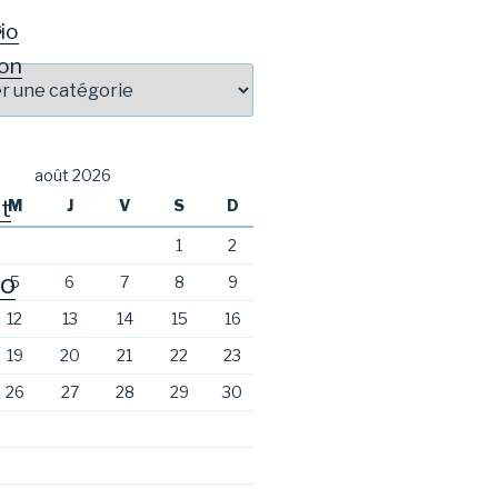
io
S
on
août 2026
t
M
J
V
S
D
1
2
o
5
6
7
8
9
12
13
14
15
16
19
20
21
22
23
26
27
28
29
30