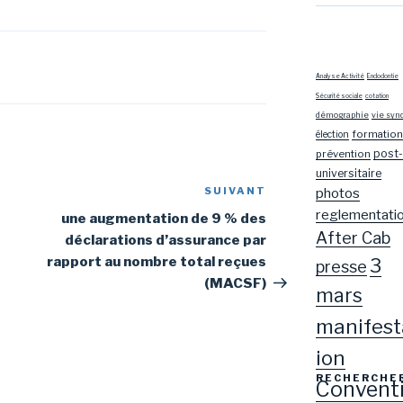
Analyse Activité
Endodontie
Sécurité sociale
cotation
démographie
vie syn
formation
élection
post-
prévention
universitaire
photos
SUIVANT
Article
reglementati
suivant
une augmentation de 9 % des
After Cab
déclarations d’assurance par
rapport au nombre total reçues
3
presse
(MACSF)
mars
manifest
ion
RECHERCHE
Convent