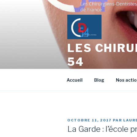
Aller
au
contenu
principal
LES CHIRU
54
L'échange entre Confrères Ch
Accueil
Blog
Nos acti
PUBLIÉ
OCTOBRE 11, 2017
PAR
LAUR
LE
La Garde : l’école 