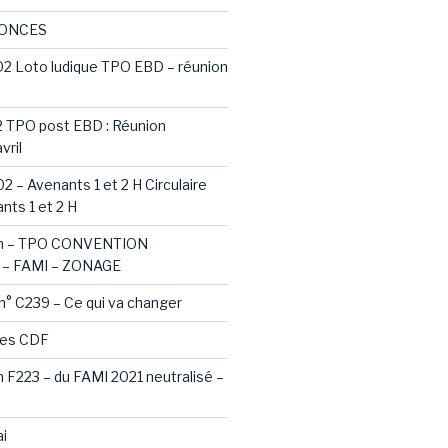
NONCES
02 Loto ludique TPO EBD – réunion
2 TPO post EBD : Réunion
vril
2 – Avenants 1 et 2 H Circulaire
nts 1 et 2 H
ash – TPO CONVENTION
– FAMI – ZONAGE
 n° C239 – Ce qui va changer
des CDF
sh F223 – du FAMI 2021 neutralisé –
i