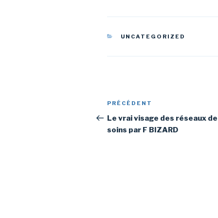
CATÉGORIES
UNCATEGORIZED
Navigation
Article
PRÉCÉDENT
de
précédent
Le vrai visage des réseaux de
soins par F BIZARD
l’article