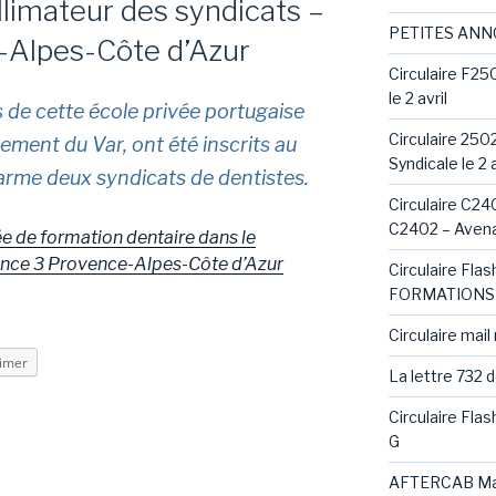
llimateur des syndicats –
PETITES AN
-Alpes-Côte d’Azur
Circulaire F25
le 2 avril
s de cette école privée portugaise
Circulaire 250
ement du Var, ont été inscrits au
Syndicale le 2 a
alarme deux syndicats de dentistes.
Circulaire C240
C2402 – Avena
vée de formation dentaire dans le
rance 3 Provence-Alpes-Côte d’Azur
Circulaire Fl
FORMATIONS 
Circulaire mail
imer
La lettre 732 
Circulaire Fla
G
AFTERCAB Ma