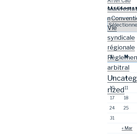
After Cab
Manifestat
CATÉGORIE
Conventi
n
Catégories
Vie
syndicale
régionale
Règlemen
L
M
arbitral
Uncateg
3
4
10
11
rized
17
18
24
25
31
« Mar