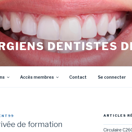
RGIENS DENTISTES D
irurgiens Dentistes de Meurthe et Moselle
ons
Accès membres
Contact
Se connecter
ARTICLES R
ENT99
privée de formation
Circulaire C26