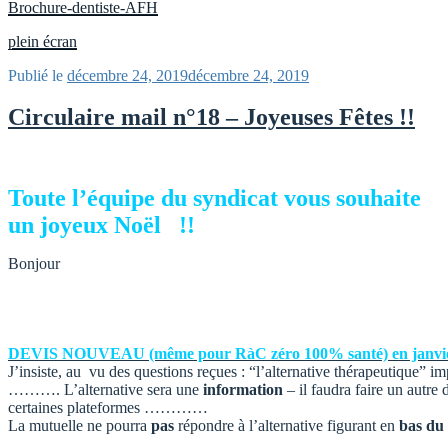
Brochure-dentiste-AFH
plein écran
Publié le
décembre 24, 2019
décembre 24, 2019
Circulaire mail n°18 – Joyeuses Fêtes !!
Toute l’équipe du syndicat vous souhaite
un
joyeux Noël !!
Bonjour
DEVIS NOUVEAU (même pour RàC zéro 100% santé) en janvi
J’insiste, au vu des questions reçues : “l’alternative thérapeutique” i
………. L’alternative sera une
information
– il faudra faire un autre
certaines plateformes …………
La mutuelle ne pourra
pas
répondre à l’alternative figurant en
bas du 