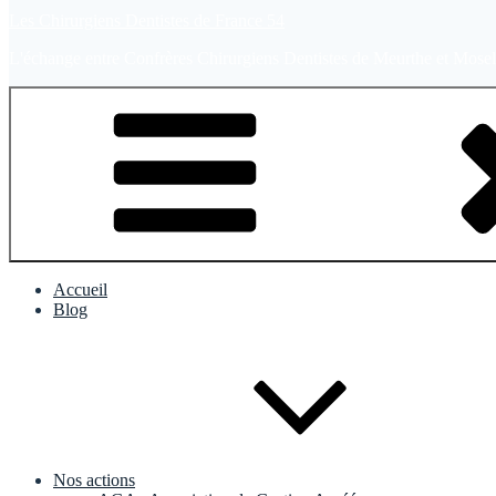
Les Chirurgiens Dentistes de France 54
L'échange entre Confrères Chirurgiens Dentistes de Meurthe et Mosel
Accueil
Blog
Nos actions