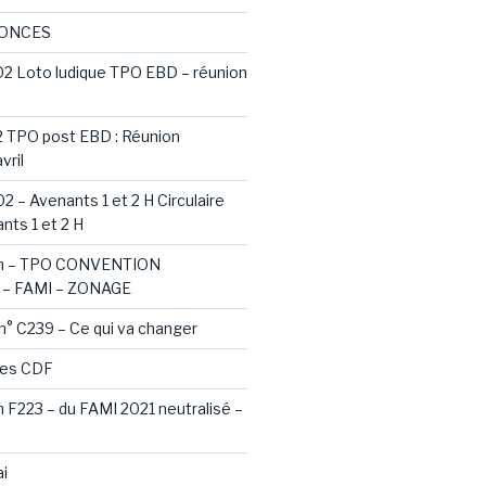
NONCES
02 Loto ludique TPO EBD – réunion
2 TPO post EBD : Réunion
vril
2 – Avenants 1 et 2 H Circulaire
nts 1 et 2 H
ash – TPO CONVENTION
– FAMI – ZONAGE
 n° C239 – Ce qui va changer
des CDF
sh F223 – du FAMI 2021 neutralisé –
i