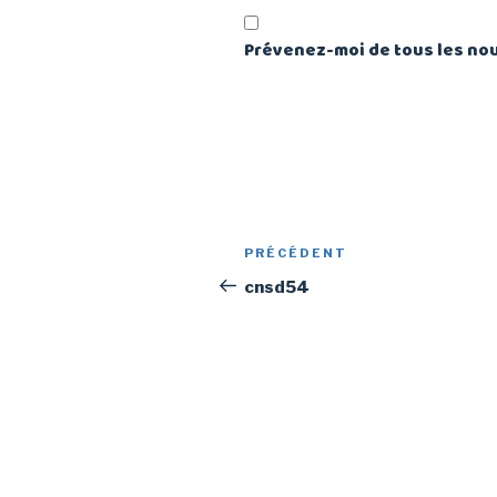
Prévenez-moi de tous les nou
Navigation
PRÉCÉDENT
Article
de
précédent
cnsd54
l’article