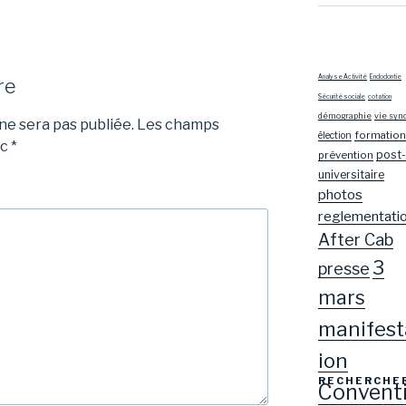
Analyse Activité
Endodontie
re
Sécurité sociale
cotation
démographie
vie syn
e sera pas publiée.
Les champs
formation
élection
ec
*
post-
prévention
universitaire
photos
reglementati
After Cab
3
presse
mars
manifest
ion
RECHERCHE
Convent