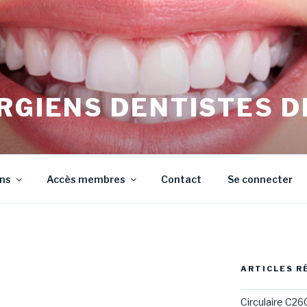
RGIENS DENTISTES D
irurgiens Dentistes de Meurthe et Moselle
ons
Accès membres
Contact
Se connecter
ARTICLES R
Circulaire C26