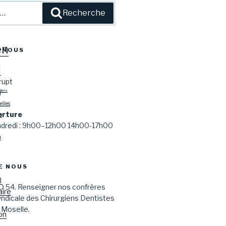
l
Recherche
en
-NOUS
l
rupt
Y
tiers
lles
erture
s
endredi : 9h00–12h00 14h00-17h00
n
E NOUS
l
D 54. Renseigner nos confrères
aire
syndicale des Chirurgiens Dentistes
 Moselle.
on