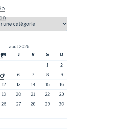
io
S
on
août 2026
t
M
J
V
S
D
1
2
o
5
6
7
8
9
12
13
14
15
16
19
20
21
22
23
26
27
28
29
30