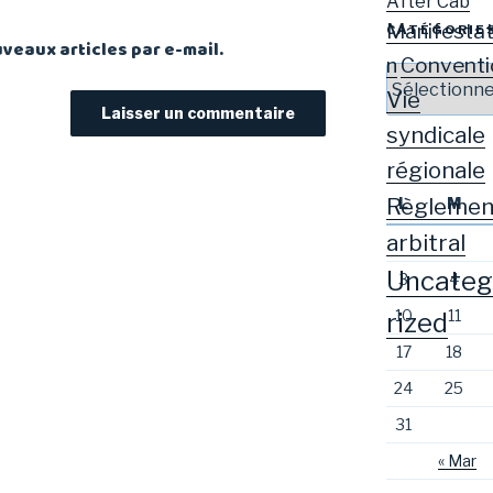
After Cab
Manifestat
CATÉGORIE
veaux articles par e-mail.
Conventi
n
Catégories
Vie
syndicale
régionale
Règlemen
L
M
arbitral
Uncateg
3
4
10
11
rized
17
18
24
25
31
« Mar