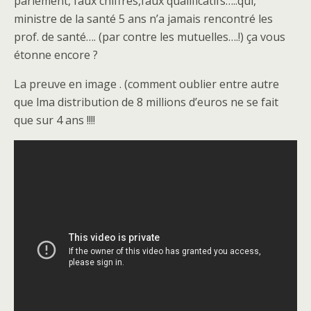
parlement, faux chiffres,faux qualificatifs…..qui,
ministre de la santé 5 ans n’a jamais rencontré les
prof. de santé…. (par contre les mutuelles….!) ça vous
étonne encore ?
La preuve en image . (comment oublier entre autre
que lma distribution de 8 millions d’euros ne se fait
que sur 4 ans !!!!