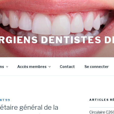
RGIENS DENTISTES D
irurgiens Dentistes de Meurthe et Moselle
ons
Accès membres
Contact
Se connecter
ARTICLES R
NT99
rétaire général de la
Circulaire C26