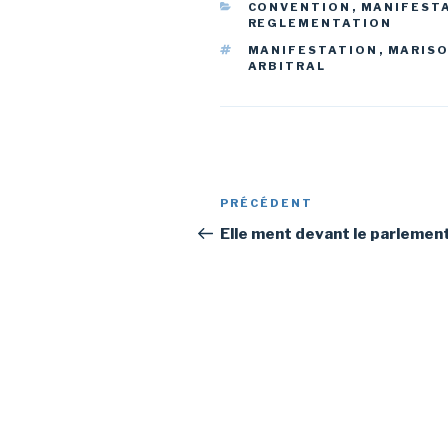
CATÉGORIES
CONVENTION
,
MANIFEST
REGLEMENTATION
ÉTIQUETTES
MANIFESTATION
,
MARISO
ARBITRAL
Navigation
Article
PRÉCÉDENT
de
précédent
Elle ment devant le parlemen
l’article