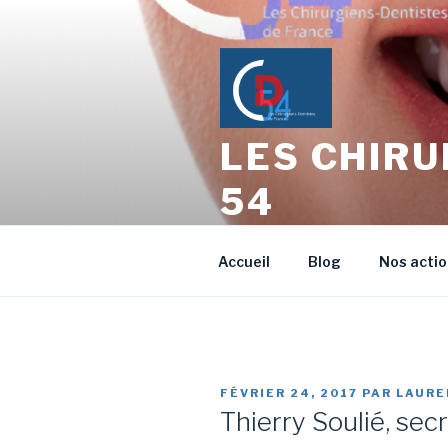
Aller
au
contenu
principal
LES CHIRU
54
L'échange entre Confrères Ch
Accueil
Blog
Nos acti
PUBLIÉ
FÉVRIER 24, 2017
PAR
LAURE
LE
Thierry Soulié, sec