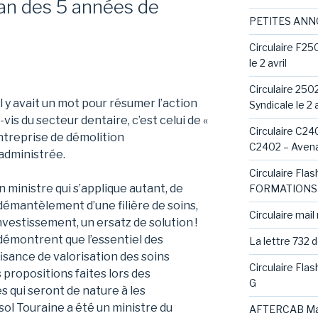
lan des 5 années de
PETITES AN
Circulaire F25
le 2 avril
Circulaire 250
il y avait un mot pour résumer l’action
Syndicale le 2 a
-vis du secteur dentaire, c’est celui de «
Circulaire C240
entreprise de démolition
C2402 – Avena
administrée.
Circulaire Fl
 ministre qui s’applique autant, de
FORMATIONS 
 démantèlement d’une filière de soins,
Circulaire mail
nvestissement, un ersatz de solution !
 démontrent que l’essentiel des
La lettre 732 
isance de valorisation des soins
Circulaire Fla
 propositions faites lors des
G
 qui seront de nature à les
isol Touraine a été un ministre du
AFTERCAB Ma