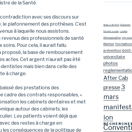
stre de la Santé.
 contradiction avec ses discours sur
e, le plafonnement des prothèses. C’est
Analyse Activité
Endodontie
evenus à laquelle nous assistons.
Sécurité sociale
cotation
es revenus des professionnels de santé
démographie
vie syn
formation
élection
 soins. Pour cela, il aurait fallu
post-
prévention
a proposé, la base de remboursement
universitaire
s actes. Cet argent n’aurait pas été
photos
-dentistes mais bien dans celle des
reglementati
te à charge.
After Cab
3
presse
r baissé des prestations des
e cadre des contrats responsables, «
mars
pensation les cabinets dentaires et met
manifest
omique autour des cabinets, les
ion
culier. Les patients voient déjà que
s avec des restes à charge en
RECHERCHE
Convent
vu les conséquences de la politique de