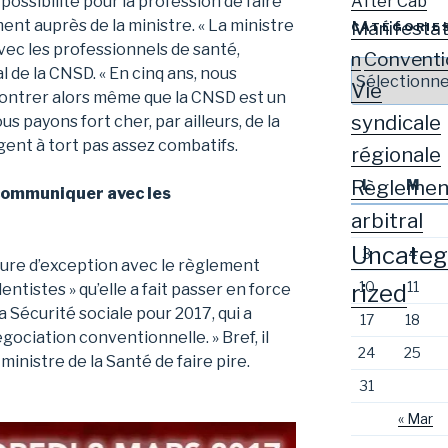
After Cab
 possibilité pour la profession de faire
nt auprès de la ministre. « La ministre
Manifestat
CATÉGORIE
ec les professionnels de santé,
Conventi
n
Catégories
 de la CNSD. « En cinq ans, nous
Vie
ncontrer alors même que la CNSD est un
syndicale
us payons fort cher, par ailleurs, de la
gent à tort pas assez combatifs.
régionale
Règlemen
L
M
 communiquer avec les
arbitral
Uncateg
3
4
sure d’exception avec le règlement
10
11
rized
entistes » qu’elle a fait passer en force
a Sécurité sociale pour 2017, qui a
17
18
gociation conventionnelle. » Bref, il
24
25
 ministre de la Santé de faire pire.
31
« Mar