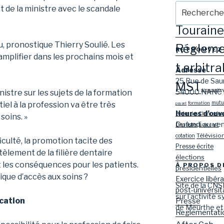
Recherche
Mariso
 de la ministre avec le scandale
n
pour
:
Touraine
vu, pronostique Thierry Soulié. Les
Réglem
RETROUVEZ
plifier dans les prochains mois et
t arbitra
Adresse
25 Rue de Sau
MST
54000 NANC
démographie
istre sur les sujets de la formation
mutue
formation
tiel à la profession va être très
payant
Heures d’ouv
Ordre des Chirurgien
soins. »
Du lundi au v
Dentistes
Low cost
Télévisio
cotation
iculté, la promotion tacite des
Presse écrite
èlement de la filière dentaire
élections
t les conséquences pour les patients.
À PROPOS D
présidentielles
ique d’accès aux soins ?
Exercice libéra
Site de la CNS
post-universit
sur l'activité 
cation
Presse
de Meurthe et
Reglementati