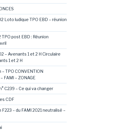
NONCES
02 Loto ludique TPO EBD – réunion
2 TPO post EBD : Réunion
vril
2 – Avenants 1 et 2 H Circulaire
nts 1 et 2 H
ash – TPO CONVENTION
– FAMI – ZONAGE
 n° C239 – Ce qui va changer
des CDF
sh F223 – du FAMI 2021 neutralisé –
i