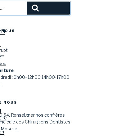
l
Recherche
en
-NOUS
l
rupt
Y
tiers
lles
erture
s
endredi : 9h00–12h00 14h00-17h00
n
E NOUS
l
D 54. Renseigner nos confrères
aire
syndicale des Chirurgiens Dentistes
 Moselle.
on