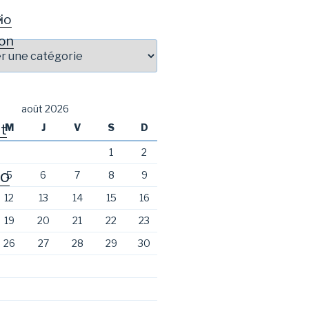
io
S
on
août 2026
t
M
J
V
S
D
1
2
o
5
6
7
8
9
12
13
14
15
16
19
20
21
22
23
26
27
28
29
30