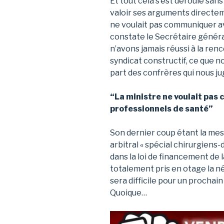
Et tout cela s’est déroulé sans
valoir ses arguments directeme
ne voulait pas communiquer av
constate le Secrétaire général
n’avons jamais réussi à la re
syndicat constructif, ce que no
part des confrères qui nous ju
“La ministre ne voulait pas
professionnels de santé”
Son dernier coup étant la me
arbitral « spécial chirurgiens-d
dans la loi de financement de l
totalement pris en otage la né
sera difficile pour un prochain
Quoique…