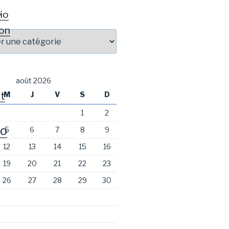
io
S
on
août 2026
t
M
J
V
S
D
1
2
o
5
6
7
8
9
12
13
14
15
16
19
20
21
22
23
26
27
28
29
30