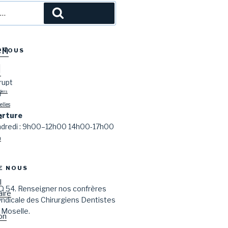
l
Recherche
en
-NOUS
l
rupt
Y
tiers
lles
erture
s
endredi : 9h00–12h00 14h00-17h00
n
E NOUS
l
D 54. Renseigner nos confrères
aire
syndicale des Chirurgiens Dentistes
 Moselle.
on