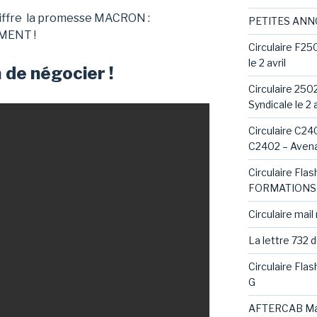
ffre
la promesse MACRON :
PETITES AN
MENT !
Circulaire F25
le 2 avril
 de négocier !
Circulaire 250
Syndicale le 2 a
Circulaire C240
C2402 – Avena
Circulaire Fl
FORMATIONS 
Circulaire mail
La lettre 732 
Circulaire Fla
G
AFTERCAB Ma