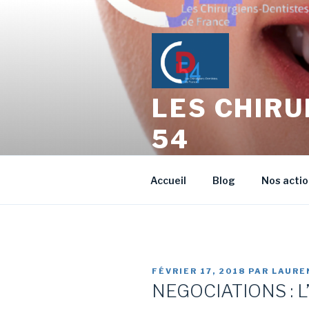
Aller
au
contenu
principal
LES CHIRU
54
L'échange entre Confrères Ch
Accueil
Blog
Nos acti
PUBLIÉ
FÉVRIER 17, 2018
PAR
LAURE
LE
NEGOCIATIONS : L