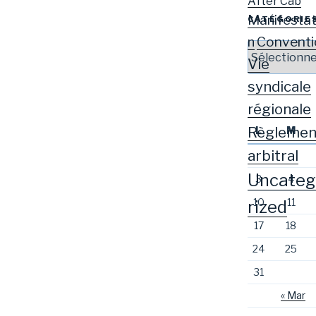
After Cab
Manifestat
CATÉGORIE
Conventi
n
Catégories
Vie
syndicale
régionale
Règlemen
L
M
arbitral
Uncateg
3
4
10
11
rized
17
18
24
25
31
« Mar