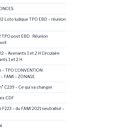
NONCES
02 Loto ludique TPO EBD – réunion
2 TPO post EBD : Réunion
vril
2 – Avenants 1 et 2 H Circulaire
nts 1 et 2 H
ash – TPO CONVENTION
– FAMI – ZONAGE
 n° C239 – Ce qui va changer
des CDF
sh F223 – du FAMI 2021 neutralisé –
i