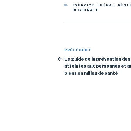
CATÉGORIES
EXERCICE LIBÉRAL
,
RÈGL
RÉGIONALE
Navigation
Article
PRÉCÉDENT
de
précédent
Le guide de la prévention des
atteintes aux personnes et a
l’article
biens en milieu de santé