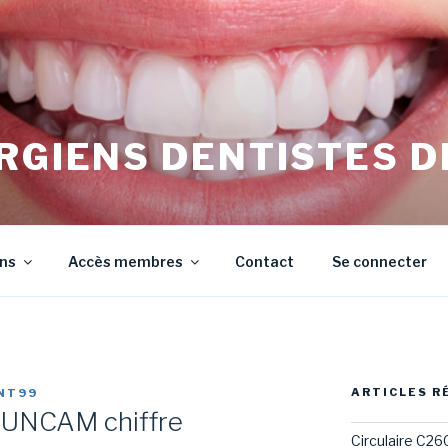
RGIENS DENTISTES D
irurgiens Dentistes de Meurthe et Moselle
ons
Accès membres
Contact
Se connecter
ARTICLES R
NT99
’UNCAM chiffre
Circulaire C26