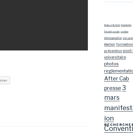
Analyse Activité
Endodontie
Sécurité sociale
cotation
démographie
vie syn
formation
élection
post-
prévention
universitaire
photos
reglementati
After Cab
imer
3
presse
mars
manifest
ion
RECHERCHE
Convent