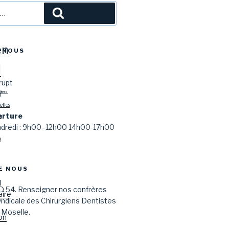
l
Recherche
en
-NOUS
l
rupt
Y
tiers
lles
erture
s
endredi : 9h00–12h00 14h00-17h00
n
E NOUS
l
D 54. Renseigner nos confrères
aire
syndicale des Chirurgiens Dentistes
 Moselle.
on