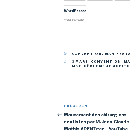
WordPress:
chargement…
CATÉGORIES
CONVENTION
,
MANIFEST
ÉTIQUETTES
3 MARS
,
CONVENTION
,
MA
MST
,
RÉGLEMENT ARBIT
Navigation
Article
PRÉCÉDENT
de
précédent
Mouvement des chirurgiens-
dentistes par M. Jean-Claude
l’article
Mathis #DENTger – YouTube