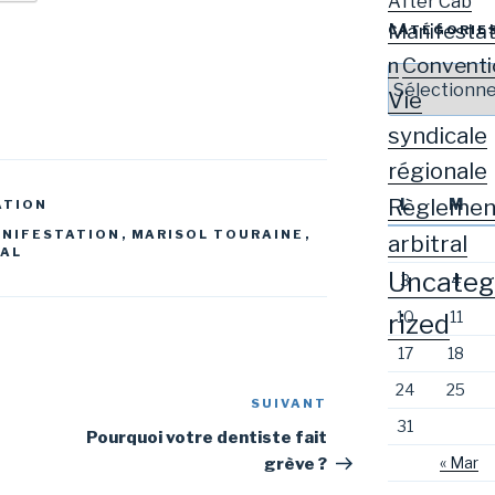
After Cab
Manifestat
CATÉGORIE
Conventi
n
Catégories
Vie
syndicale
régionale
Règlemen
L
M
ATION
NIFESTATION
,
MARISOL TOURAINE
,
arbitral
RAL
Uncateg
3
4
10
11
rized
17
18
24
25
SUIVANT
Article
31
suivant
Pourquoi votre dentiste fait
« Mar
grève ?