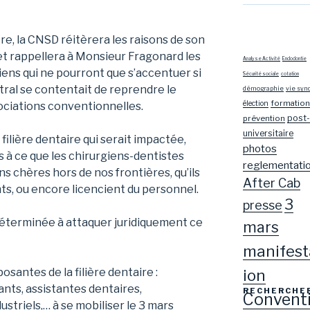
tre, la CNSD réitèrera les raisons de son
 et rappellera à Monsieur Fragonard les
Analyse Activité
Endodontie
ciens qui ne pourront que s’accentuer si
Sécurité sociale
cotation
tral se contentait de reprendre le
démographie
vie syn
formation
élection
ciations conventionnelles.
post-
prévention
universitaire
la filière dentaire qui serait impactée,
photos
 à ce que les chirurgiens-dentistes
reglementati
 chères hors de nos frontières, qu’ils
After Cab
ts, ou encore licencient du personnel.
3
presse
 déterminée à attaquer juridiquement ce
mars
manifest
ion
santes de la filière dentaire :
ants, assistantes dentaires,
RECHERCHE
Convent
ustriels,… à se mobiliser le 3 mars