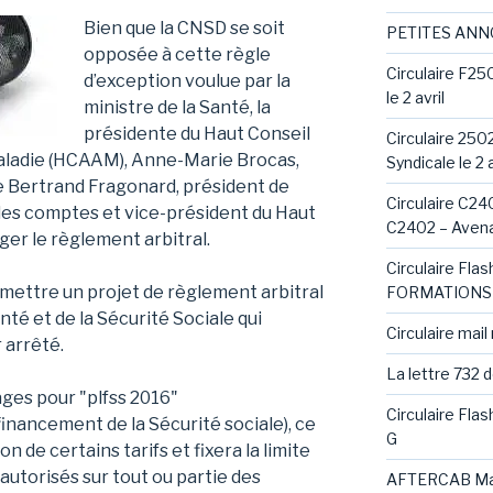
Bien que la CNSD se soit
PETITES AN
opposée à cette règle
Circulaire F25
d’exception voulue par la
le 2 avril
ministre de la Santé, la
présidente du Haut Conseil
Circulaire 250
Maladie (HCAAM), Anne-Marie Brocas,
Syndicale le 2 a
e Bertrand Fragonard, président de
Circulaire C240
des comptes et vice-président du Haut
C2402 – Avena
iger le règlement arbitral.
Circulaire Fl
smettre un projet de règlement arbitral
FORMATIONS 
nté et de la Sécurité Sociale qui
Circulaire mail
 arrêté.
La lettre 732 
Circulaire Fla
 financement de la Sécurité sociale), ce
G
n de certains tarifs et fixera la limite
utorisés sur tout ou partie des
AFTERCAB Ma