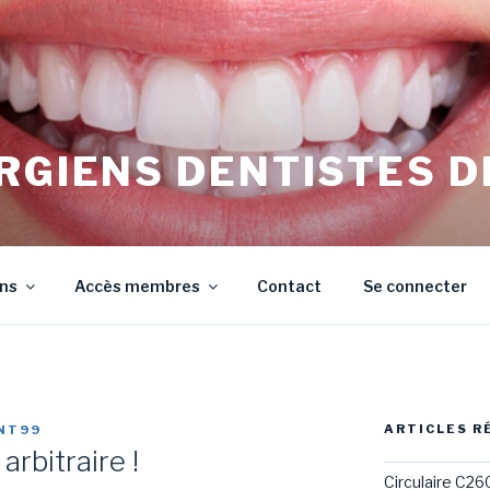
RGIENS DENTISTES D
irurgiens Dentistes de Meurthe et Moselle
ons
Accès membres
Contact
Se connecter
ARTICLES R
NT99
rbitraire !
Circulaire C26