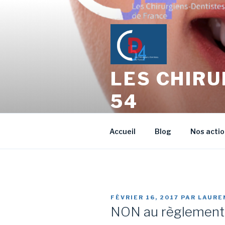
Aller
au
contenu
principal
LES CHIRU
54
L'échange entre Confrères Ch
Accueil
Blog
Nos acti
PUBLIÉ
FÉVRIER 16, 2017
PAR
LAURE
LE
NON au règlement a