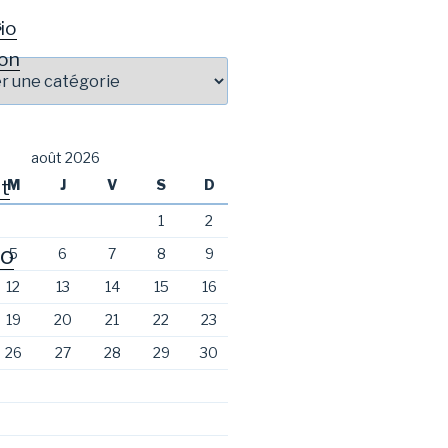
io
S
on
août 2026
t
M
J
V
S
D
1
2
o
5
6
7
8
9
12
13
14
15
16
19
20
21
22
23
26
27
28
29
30