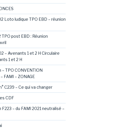
NONCES
02 Loto ludique TPO EBD – réunion
2 TPO post EBD : Réunion
vril
2 – Avenants 1 et 2 H Circulaire
nts 1 et 2 H
ash – TPO CONVENTION
– FAMI – ZONAGE
 n° C239 – Ce qui va changer
des CDF
sh F223 – du FAMI 2021 neutralisé –
i