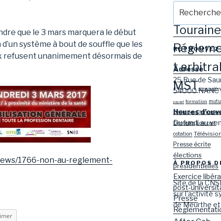
Recherche
Mariso
n
pour
:
Touraine
ndre que le 3 mars marquera le début
 d’un système à bout de souffle que les
Réglem
RETROUVEZ
ux refusent unanimement désormais de
t arbitra
Adresse
25 Rue de Sau
MST
54000 NANC
démographie
mutue
formation
payant
Heures d’ouv
Ordre des Chirurgien
Du lundi au v
Dentistes
Low cost
Télévisio
cotation
Presse écrite
élections
/news/1766-non-au-reglement-
À PROPOS D
présidentielles
Exercice libéra
Site de la CNS
post-universit
sur l'activité 
Presse
de Meurthe et
Reglementati
imer