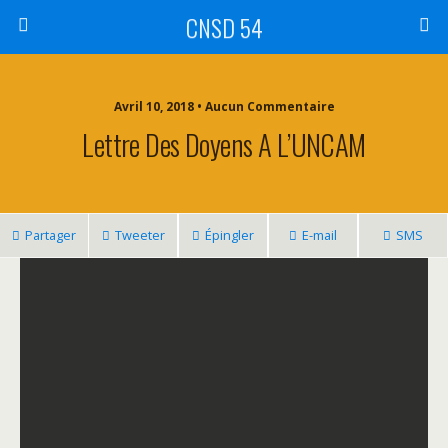
CNSD 54
Avril 10, 2018 • Aucun Commentaire
Lettre Des Doyens A L’UNCAM
Partager
Tweeter
Épingler
E-mail
SMS