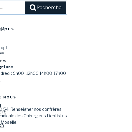
l
Recherche
en
-NOUS
l
rupt
Y
tiers
lles
erture
s
endredi : 9h00–12h00 14h00-17h00
n
E NOUS
l
D 54. Renseigner nos confrères
aire
syndicale des Chirurgiens Dentistes
 Moselle.
on