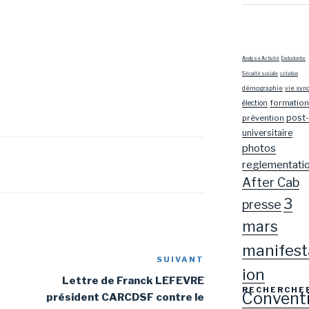
Analyse Activité
Endodontie
Sécurité sociale
cotation
démographie
vie syn
formation
élection
post-
prévention
universitaire
photos
reglementati
After Cab
3
presse
mars
manifest
SUIVANT
Article
ion
suivant
Lettre de Franck LEFEVRE
RECHERCHE
Convent
président CARCDSF contre le