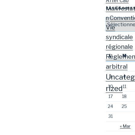
After Cab
Manifestat
CATÉGORIE
Conventi
n
Catégories
Vie
syndicale
régionale
Règlemen
L
M
arbitral
Uncateg
3
4
10
11
rized
17
18
24
25
31
« Mar