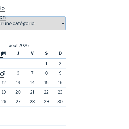
io
S
on
août 2026
t
M
J
V
S
D
1
2
o
5
6
7
8
9
12
13
14
15
16
19
20
21
22
23
26
27
28
29
30