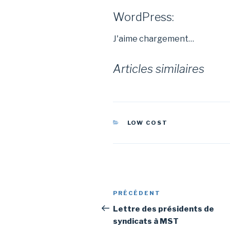
WordPress:
J'aime
chargement…
Articles similaires
CATÉGORIES
LOW COST
Navigation
PRÉCÉDENT
Article
de
précédent
Lettre des présidents de
syndicats à MST
l’article