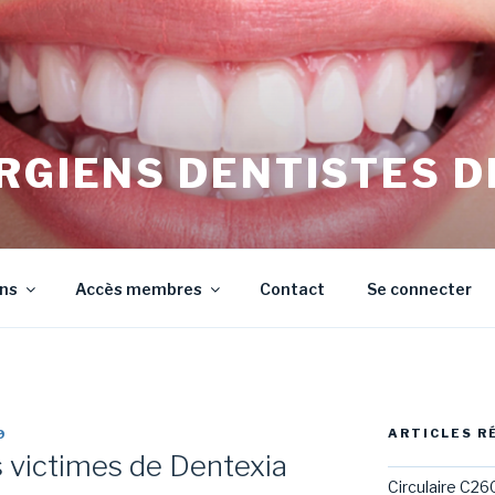
RGIENS DENTISTES D
irurgiens Dentistes de Meurthe et Moselle
ons
Accès membres
Contact
Se connecter
ARTICLES R
9
 victimes de Dentexia
Circulaire C26