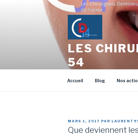
Aller
au
contenu
principal
LES CHIRU
54
L'échange entre Confrères Ch
Accueil
Blog
Nos acti
PUBLIÉ
MARS 1, 2017
PAR
LAURENT9
LE
Que deviennent les