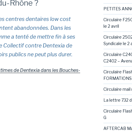
du-Rhône ?
PETITES AN
des centres dentaires low cost
Circulaire F25
le 2 avril
sentent abandonnées. Dans les
e a tenté de mettre fin à ses
Circulaire 250
Syndicale le 2 a
 le Collectif contre Dentexia de
oirs publics ne peut plus durer.
Circulaire C240
C2402 – Avena
ctimes de Dentexia dans les Bouches-
Circulaire Fl
FORMATIONS 
Circulaire mail
La lettre 732 
Circulaire Fla
G
AFTERCAB Ma