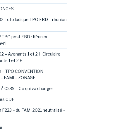
NONCES
02 Loto ludique TPO EBD – réunion
2 TPO post EBD : Réunion
vril
2 – Avenants 1 et 2 H Circulaire
nts 1 et 2 H
ash – TPO CONVENTION
– FAMI – ZONAGE
 n° C239 – Ce qui va changer
des CDF
sh F223 – du FAMI 2021 neutralisé –
i