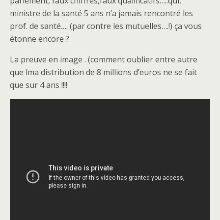
parlement, faux chiffres,faux qualificatifs…..qui,
ministre de la santé 5 ans n’a jamais rencontré les
prof. de santé…. (par contre les mutuelles….!) ça vous
étonne encore ?
La preuve en image . (comment oublier entre autre
que lma distribution de 8 millions d’euros ne se fait
que sur 4 ans !!!!