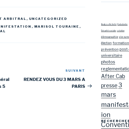
T ARBITRAL
,
UNCATEGORIZED
Analyse Activité
Endodontie
NIFESTATION
,
MARISOL TOURAINE
,
RAL
Sécurité sociale
cotation
démographie
vie syn
formation
élection
post-
prévention
universitaire
photos
reglementati
SUIVANT
Article
After Cab
suivant
néral
RENDEZ VOUS DU 3 MARS A
3
presse
s 5
PARIS
mars
manifest
ion
RECHERCHE
Convent