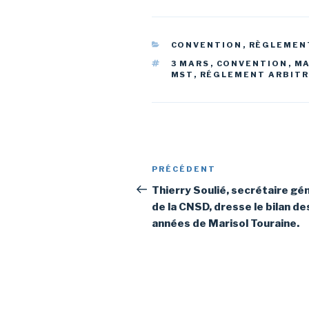
CATÉGORIES
CONVENTION
,
RÈGLEMEN
ÉTIQUETTES
3 MARS
,
CONVENTION
,
MA
MST
,
RÉGLEMENT ARBIT
Navigation
PRÉCÉDENT
Article
de
précédent
Thierry Soulié, secrétaire gé
de la CNSD, dresse le bilan de
l’article
années de Marisol Touraine.