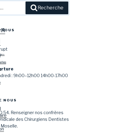
l
Recherche
en
-NOUS
l
rupt
Y
tiers
lles
erture
s
endredi : 9h00–12h00 14h00-17h00
n
E NOUS
l
D 54. Renseigner nos confrères
aire
syndicale des Chirurgiens Dentistes
 Moselle.
on