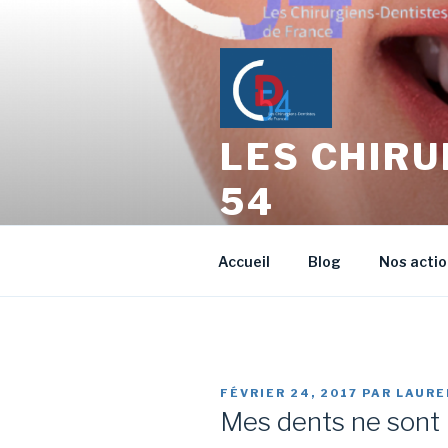
Aller
au
contenu
principal
LES CHIRU
54
L'échange entre Confrères Ch
Accueil
Blog
Nos acti
PUBLIÉ
FÉVRIER 24, 2017
PAR
LAURE
LE
Mes dents ne sont