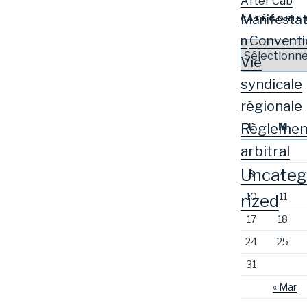
After Cab
Manifestat
CATÉGORIE
Conventi
n
Catégories
Vie
syndicale
régionale
Règlemen
L
M
arbitral
Uncateg
3
4
10
11
rized
17
18
24
25
31
« Mar