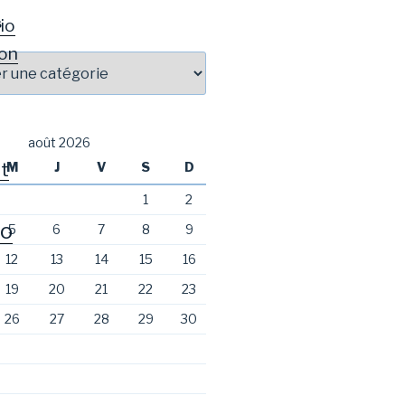
io
S
on
août 2026
t
M
J
V
S
D
1
2
o
5
6
7
8
9
12
13
14
15
16
19
20
21
22
23
26
27
28
29
30