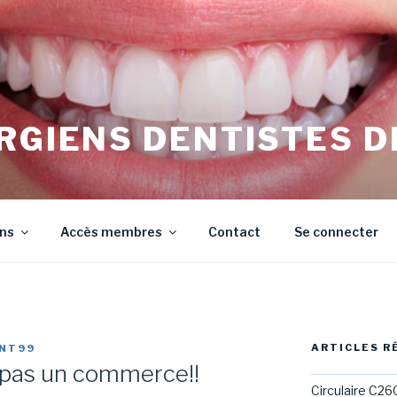
RGIENS DENTISTES D
irurgiens Dentistes de Meurthe et Moselle
ons
Accès membres
Contact
Se connecter
ARTICLES R
NT99
 pas un commerce!!
Circulaire C26