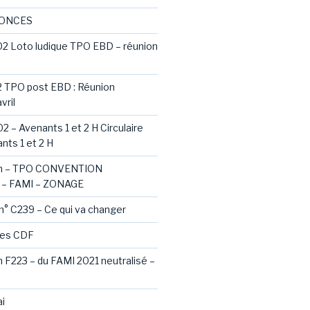
NONCES
02 Loto ludique TPO EBD – réunion
2 TPO post EBD : Réunion
vril
2 – Avenants 1 et 2 H Circulaire
nts 1 et 2 H
ash – TPO CONVENTION
– FAMI – ZONAGE
 n° C239 – Ce qui va changer
des CDF
sh F223 – du FAMI 2021 neutralisé –
i